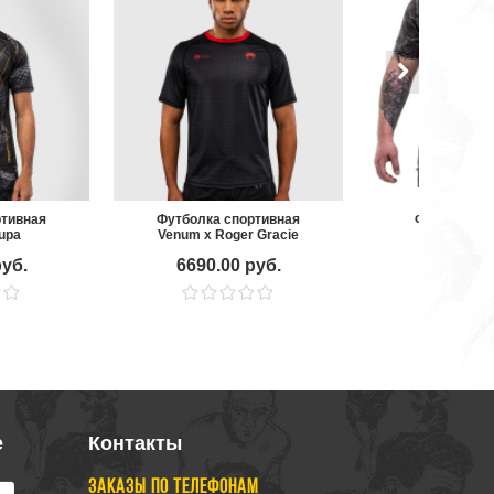
ртивная
Футболка спортивная
Футболка Sp
upa
Venum x Roger Gracie
Vipe
Gold
Black/Red
руб.
6690.00 руб.
4990.00
е
Контакты
ЗАКАЗЫ ПО ТЕЛЕФОНАМ