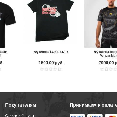
l San
Футболка LONE STAR
Футболка спо
K
Venum Mat
Black/Grey/
б.
1500.00 руб.
7990.00 
Покупателям
Принимаем к оплат
Скидки и бонусы