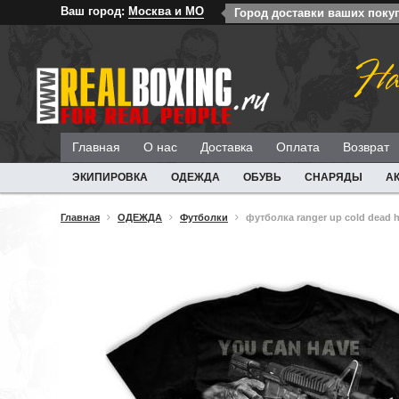
Ваш город:
Москва и МО
Город доставки ваших поку
На
Главная
О нас
Доставка
Оплата
Возврат
ЭКИПИРОВКА
ОДЕЖДА
ОБУВЬ
СНАРЯДЫ
А
Главная
ОДЕЖДА
Футболки
футболка ranger up cold dead 