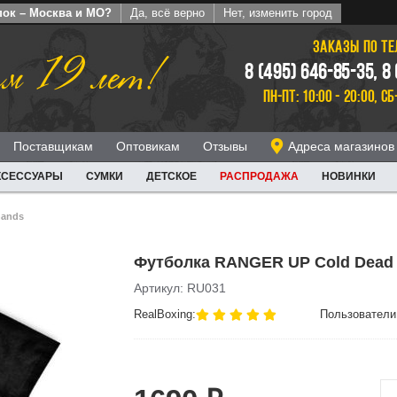
пок – Москва и МО?
Да, всё верно
Нет, изменить город
ЗАКАЗЫ ПО Т
м 19 лет!
8 (495) 646-85-35, 8
ПН-ПТ: 10:00 - 20:00, СБ
Поставщикам
Оптовикам
Отзывы
Адреса магазинов
КСЕССУАРЫ
СУМКИ
ДЕТСКОЕ
РАСПРОДАЖА
НОВИНКИ
hands
Футболка RANGER UP Cold Dead
Артикул: RU031
RealBoxing:
Пользователи