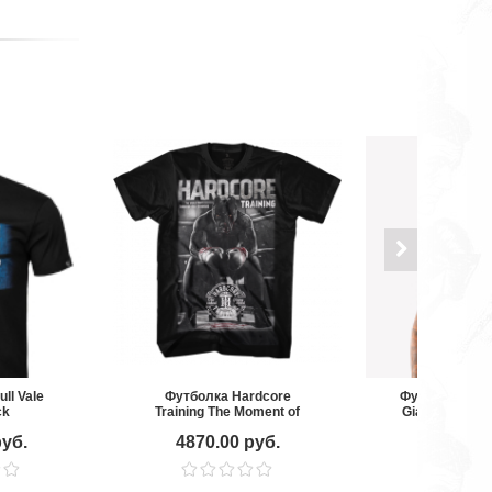
ll Vale
Футболка Hardcore
Футболка Venu
ck
Training The Moment of
Giant Black/F
Truth new
руб.
4870.00 руб.
4490.00