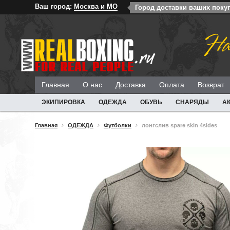
Ваш город:
Москва и МО
Город доставки ваших поку
На
Главная
О нас
Доставка
Оплата
Возврат
ЭКИПИРОВКА
ОДЕЖДА
ОБУВЬ
СНАРЯДЫ
А
Главная
ОДЕЖДА
Футболки
лонгслив spare skin 4sides