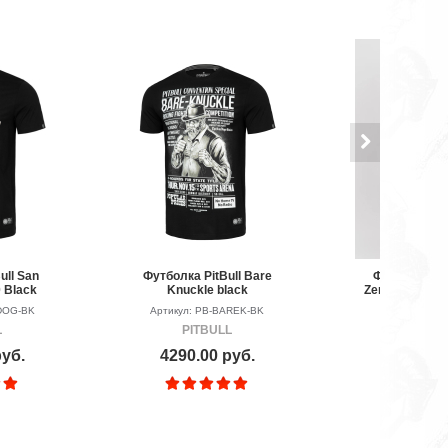
ull San
Футболка PitBull Bare
Футболка V
 Black
Knuckle black
Zenith Replica
DDOG-BK
Артикул: PB-BAREK-BK
Артикул: P
L
PITBULL
VEN
руб.
4290.00 руб.
5990.00