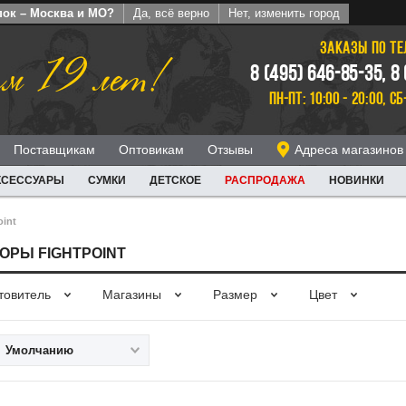
пок – Москва и МО?
Да, всё верно
Нет, изменить город
ЗАКАЗЫ ПО Т
м 19 лет!
8 (495) 646-85-35, 8
ПН-ПТ: 10:00 - 20:00, СБ
Поставщикам
Оптовикам
Отзывы
Адреса магазинов
КСЕССУАРЫ
СУМКИ
ДЕТСКОЕ
РАСПРОДАЖА
НОВИНКИ
int
ОРЫ FIGHTPOINT
товитель
Магазины
Размер
Цвет
Умолчанию