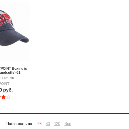
POINT Boxing is
handcuffs) 01
PHH 01 GR
POINT
0 руб.
Показывать по:
28
40
120
Все