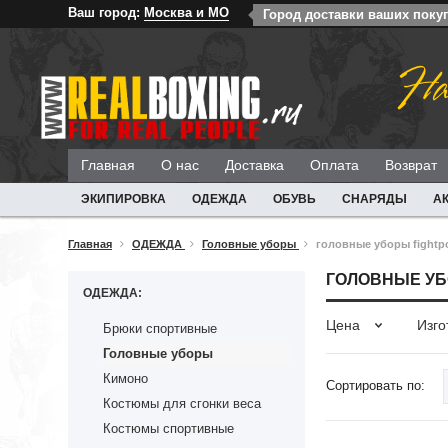
Ваш город:
Москва и МО
Город доставки ваших поку
На
Главная
О нас
Доставка
Оплата
Возврат
ЭКИПИРОВКА
ОДЕЖДА
ОБУВЬ
СНАРЯДЫ
А
Главная
ОДЕЖДА
Головные уборы
головные уборы fightpo
ГОЛОВНЫЕ УБ
ОДЕЖДА:
Цена
Изго
Брюки спортивные
Головные уборы
Кимоно
Сортировать по:
Костюмы для сгонки веса
Костюмы спортивные