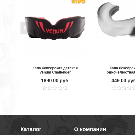
Капа боксерская детская
Капа боксёрс
Venum Challenger
одночелюстная
Black/Red
POWER MG-0
1890.00 руб.
449.00 ру
Каталог
О компании