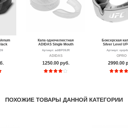
 Venum
Капа одночелюстная
Боксерская ка
Black
ADIDAS Single Mouth
Silver Level U
Guard, детская
409
Артикул: adiBP09JR
Артикул: oprprb
ADIDAS
OPRO
б.
1250.00 руб.
2990.00 
ПОХОЖИЕ ТОВАРЫ ДАННОЙ КАТЕГОРИИ