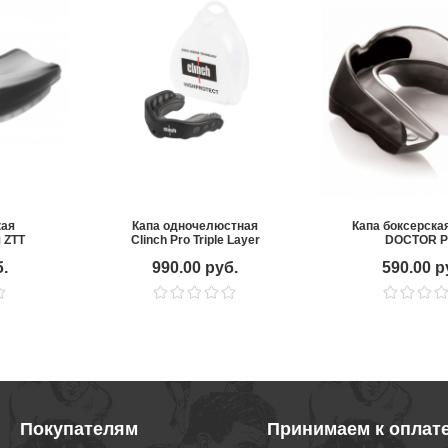
кая
Капа одночелюстная
Капа боксерск
 ZTT
Clinch Pro Triple Layer
DOCTOR 
06
б.
990.00 руб.
590.00 р
Покупателям
Принимаем к оплат