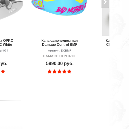
па OPRO
Капа одночелюстная
Капа боксерс
FC White
Damage Control BMF
Challenger Wh
url074
Артикул: DCBMF
Артикул: P
DAMAGE CONTROL
VEN
руб.
5990.00 руб.
1990.00