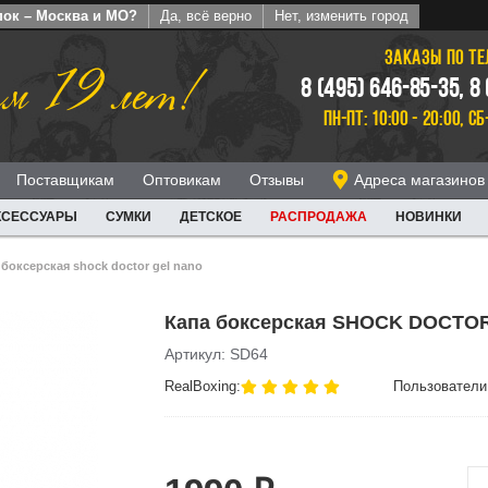
пок – Москва и МО?
Да, всё верно
Нет, изменить город
ЗАКАЗЫ ПО Т
м 19 лет!
8 (495) 646-85-35, 8
ПН-ПТ: 10:00 - 20:00, СБ
Поставщикам
Оптовикам
Отзывы
Адреса магазинов
КСЕССУАРЫ
СУМКИ
ДЕТСКОЕ
РАСПРОДАЖА
НОВИНКИ
 боксерская shock doctor gel nano
Капа боксерская SHOCK DOCTO
Артикул: SD64
RealBoxing:
Пользователи