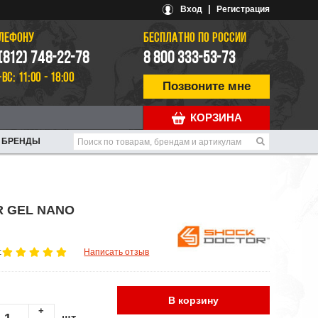
|
Вход
Регистрация
ЕЛЕФОНУ
БЕСПЛАТНО ПО РОССИИ
 (812) 748-22-78
8 800 333-53-73
-ВС: 11:00 - 18:00
Позвоните мне
КОРЗИНА
БРЕНДЫ
R GEL NANO
:
Написать отзыв
В корзину
+
шт.