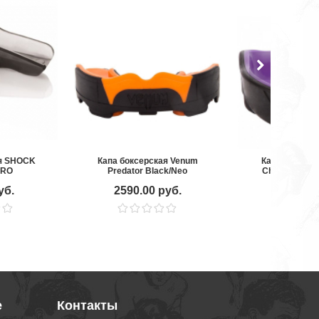
ая SHOCK
Капа боксерская Venum
Капа боксерс
PRO
Predator Black/Neo
Challenger Bl
Orange
уб.
2590.00 руб.
1990.00
е
Контакты