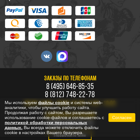
ЗАКАЗЫ ПО ТЕЛЕФОНАМ
8 (495) 646-85-35
8 (812) 748-22-78
Мы используем
файлы cookie
и системы web-
ПН-ПТ: 10:00 - 20:00, СБ-ВС: 11:00 - 18:00
аналитики, чтобы улучшить работу сайта.
Продолжая работу с сайтом, Вы разрешаете
БЕСПЛАТНО ПО РОССИИ
использование cookie-файлов и соглашаетесь с
Согласен
8 800 333-53-73
политикой обработки персональных
данных.
Вы всегда можете отключить файлы
cookie в настройках Вашего браузера.
Позвоните мне