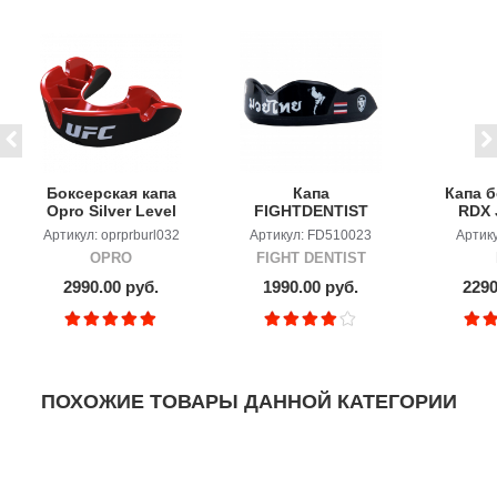
Боксерская капа
Капа
Капа 
Opro Silver Level
FIGHTDENTIST
RDX 
UFC
Mouth Guard
челюст
Артикул: oprprburl032
Артикул: FD510023
Артик
Muay Thai
OPRO
FIGHT DENTIST
2990.00 руб.
1990.00 руб.
2290
ПОХОЖИЕ ТОВАРЫ ДАННОЙ КАТЕГОРИИ