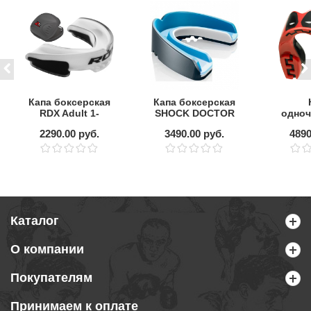
Капа боксерская
Капа боксерская
RDX Adult 1-
SHOCK DOCTOR
одноч
челюст.
GEL NANO 3D
SafeJ
2290.00 руб.
3490.00 руб.
4890
De
Каталог
О компании
Покупателям
Принимаем к оплате