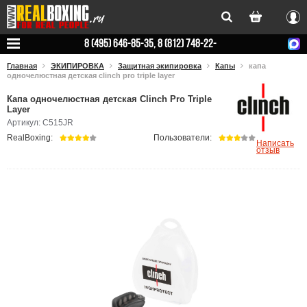
Вхо
8 (495) 646-85-35, 8 (812) 748-22-
78
Главная
ЭКИПИРОВКА
Защитная экипировка
Капы
капа
одночелюстная детская clinch pro triple layer
Капа одночелюстная детская Clinch Pro Triple
Layer
Артикул: C515JR
RealBoxing:
Пользователи:
Написать
отзыв