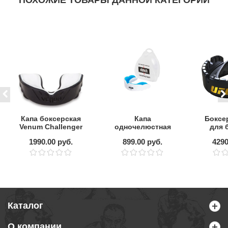
ПОХОЖИЕ ТОВАРЫ ДАННОЙ КАТЕГОРИИ
Капа боксерская
Капа
Боксе
Venum Challenger
одночелюстная
для 
Black/White
детская Clinch
OPRO 
1990.00 руб.
899.00 руб.
4290
Shield Double
Lev
Layer
Каталог
О компании