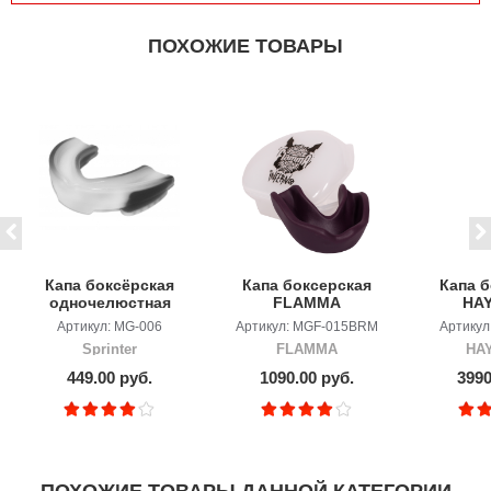
ПОХОЖИЕ ТОВАРЫ
Капа боксёрская
Капа боксерская
Капа 
одночелюстная
FLAMMA
HA
ZTT POWER
INFERNO с
COMB
Артикул: MG-006
Артикул: MGF-015BRM
Артикул
футляром,
G
Sprinter
FLAMMA
HA
пурпурный
Bla
449.00 руб.
1090.00 руб.
3990