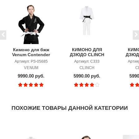
Кимоно для бжж
КИМОНО ДЛЯ
КИМ
Venum Contender
ДЗЮДО CLINCH
ДЗЮД
Kids Black с
JUDO SILVER
JUDO
Артикул: PS-05685
Артикул: C333
Артик
поясом
FDR, БЕЛОЕ
FDR
VENUM
CLINCH
C
9990.00 руб.
5990.00 руб.
5990
ПОХОЖИЕ ТОВАРЫ ДАННОЙ КАТЕГОРИИ