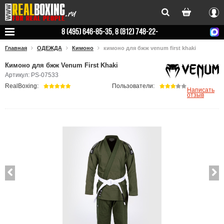
Вхо
8 (495) 646-85-35, 8 (812) 748-22-
78
Главная
ОДЕЖДА
Кимоно
кимоно для бжж venum first khaki
Кимоно для бжж Venum First Khaki
Артикул: PS-07533
RealBoxing:
Пользователи:
Написать
отзыв