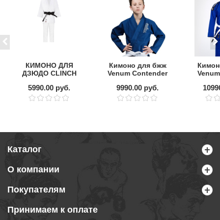
КИМОНО ДЛЯ
Кимоно для бжж
Кимон
ДЗЮДО CLINCH
Venum Contender
Venum 
JUDO SILVER
Kids Blue с
5990.00 руб.
9990.00 руб.
1099
FDR, БЕЛОЕ
поясом
Каталог
О компании
Покупателям
Принимаем к оплате