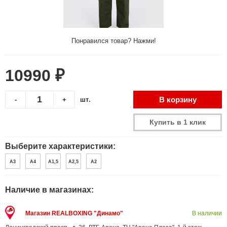
Понравился товар? Нажми!
10990 ₽
В корзину
-
+
шт.
Купить в 1 клик
Выберите характеристики:
A3
A4
A1,5
A2,5
A2
Наличие в магазинах:
Магазин REALBOXING "Динамо"
В наличии