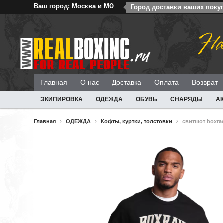
Ваш город:
Москва и МО
Город доставки ваших поку
На
Главная
О нас
Доставка
Оплата
Возврат
ЭКИПИРОВКА
ОДЕЖДА
ОБУВЬ
СНАРЯДЫ
А
Главная
ОДЕЖДА
Кофты, куртки, толстовки
свитшот boxraw