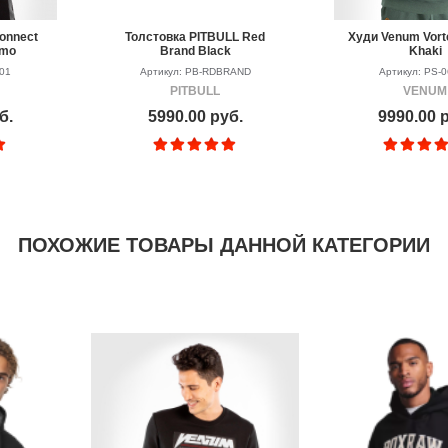
onnect
Толстовка PITBULL Red
Худи Venum Vorte
amo
Brand Black
Khaki
801
Артикул: PB-RDBRAND
Артикул: PS-
PITBULL
VENUM
б.
5990.00 руб.
9990.00 
ПОХОЖИЕ ТОВАРЫ ДАННОЙ КАТЕГОРИИ