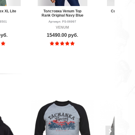
x XL Lite
Толстовка Venum Top
Свитшот Venu
Rank Original Navy Blue
Black/I
06501
Артикул: PS-06997
Артикул: P
VENUM
VEN
руб.
15490.00 руб.
8790.00