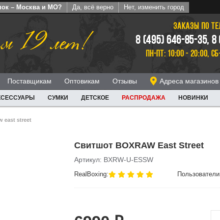
пок – Москва и МО?
Да, всё верно
Нет, изменить город
ЗАКАЗЫ ПО Т
м 19 лет!
8 (495) 646-85-35, 8
ПН-ПТ: 10:00 - 20:00, СБ
Поставщикам
Оптовикам
Отзывы
Адреса магазинов
КСЕССУАРЫ
СУМКИ
ДЕТСКОЕ
РАСПРОДАЖА
НОВИНКИ
 east street
Свитшот BOXRAW East Street
Артикул: BXRW-U-ESSW
RealBoxing:
Пользователи