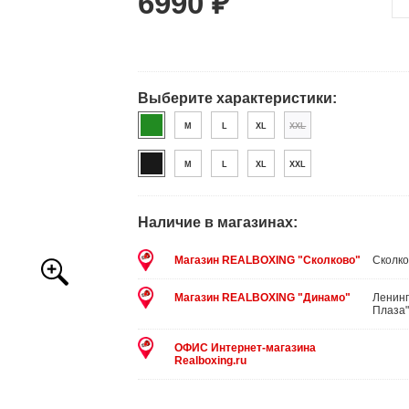
6990 ₽
Выберите характеристики:
M
L
XL
XXL
M
L
XL
XXL
Наличие в магазинах:
Магазин REALBOXING "Сколково"
Сколко
Магазин REALBOXING "Динамо"
Ленинг
Плаза"
ОФИС Интернет-магазина
Realboxing.ru