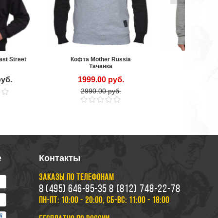
st Street
Кофта Mother Russia
Джемпер м
Тачанка
TRAIL
руб.
1999.00 руб.
4249.00
2990.00 руб.
е
Контакты
ЗАКАЗЫ ПО ТЕЛЕФОНАМ
8 (495) 646-85-35
8 (812) 748-22-78
ПН-ПТ: 10:00 - 20:00, СБ-ВС: 11:00 - 18:00