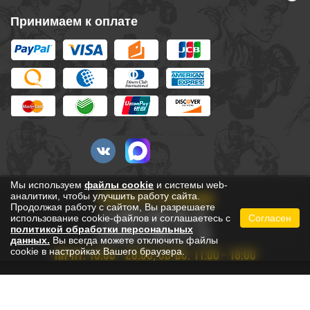
Принимаем к оплате
Мы используем
файлы cookie
и системы web-
аналитики, чтобы улучшить работу сайта.
ЗАКАЗЫ ПО ТЕЛЕФОНАМ
Продолжая работу с сайтом, Вы разрешаете
8 (495) 646-85-35
использование cookie-файлов и соглашаетесь с
Согласен
политикой обработки персональных
8 (812) 748-22-78
данных.
Вы всегда можете отключить файлы
cookie в настройках Вашего браузера.
ПН-ПТ: 10:00 - 20:00, СБ-ВС: 11:00 - 18:00
БЕСПЛАТНО ПО РОССИИ
8 800 333-53-73