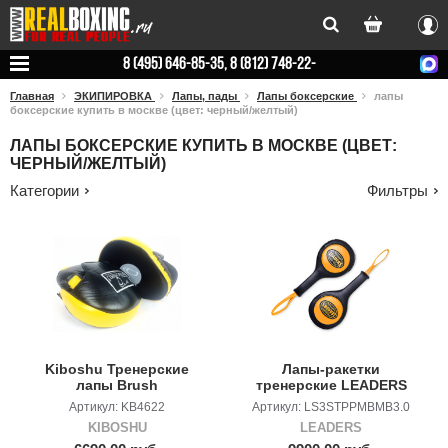
Вхо
8 (495) 646-85-35, 8 (812) 748-22-
78
Главная
ЭКИПИРОВКА
Лапы, пады
Лапы боксерские
лапы
боксерские купить в москве (цвет: черный/желтый)
ЛАПЫ БОКСЕРСКИЕ КУПИТЬ В МОСКВЕ (ЦВЕТ:
ЧЕРНЫЙ/ЖЕЛТЫЙ)
Категории
Фильтры
Kiboshu Тренерские
Лапы-ракетки
лапы Brush
тренерские LEADERS
Paddels 3.0 Bumblebee
Артикул: KB4622
Артикул: LS3STPPMBMB3.0
KIBOSHU
LEADERS