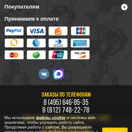
Покупателям
Принимаем к оплате
ЗАКАЗЫ ПО ТЕЛЕФОНАМ
8 (495) 646-85-35
8 (812) 748-22-78
Мы используем
файлы cookie
и системы web-
ПН-ПТ: 10:00 - 20:00, СБ-ВС: 11:00 - 18:00
аналитики, чтобы улучшить работу сайта.
Продолжая работу с сайтом, Вы разрешаете
БЕСПЛАТНО ПО РОССИИ
использование cookie-файлов и соглашаетесь с
Согласен