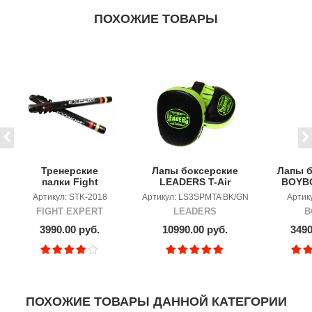
ПОХОЖИЕ ТОВАРЫ
Тренерские
Лапы боксерские
Лапы б
палки Fight
LEADERS T-Air
BOYBO
Expert Sticks
чёрно
Артикул: STK-2018
Артикул: LS3SPMTA BK/GN
Артик
FIGHT EXPERT
LEADERS
B
3990.00 руб.
10990.00 руб.
3490
ПОХОЖИЕ ТОВАРЫ ДАННОЙ КАТЕГОРИИ