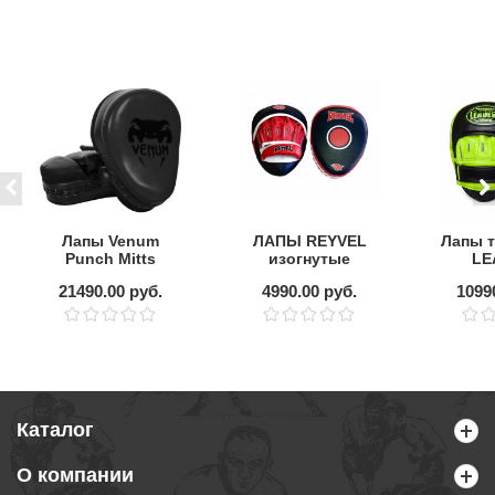
Лапы Venum
ЛАПЫ REYVEL
Лапы т
Punch Mitts
изогнутые
LE
Cellular 2.0 Matte
эргономические
CURVE
21490.00 руб.
4990.00 руб.
1099
Black (пара)
зе
Каталог
О компании