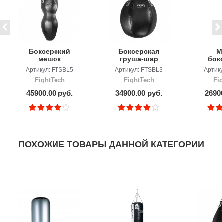
Боксерский
Боксерская
М
мешок
груша-шар
бок
FightTech"Силуэт"
FightTech
FIG
Артикул: FTSBL5
Артикул: FTSBL3
Артик
1
FightTech
FightTech
Fi
45900.00 руб.
34900.00 руб.
2690
ПОХОЖИЕ ТОВАРЫ ДАННОЙ КАТЕГОРИИ