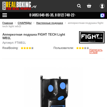
Вхо
8 (495) 646-85-35, 8 (812) 748-22-
78
Главная
СНАРЯДЫ
Настенные подушки
апперкотная подушка fight
tech light wb1l
Апперкотная подушка FIGHT TECH Light
WB1L
Артикул: FTWB1L
RealBoxing:
Пользователи:
Написать
отзыв