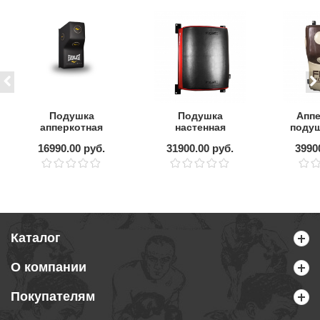
Подушка
Подушка
Аппе
апперкотная
настенная
подуш
EVERLAST
FightTech
TECH
16990.00 руб.
31900.00 руб.
3990
настенная
"полусфера"
Каталог
О компании
Покупателям