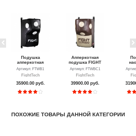
Подушка
Апперкотная
По
апперкотная
подушка FIGHT
на
FightTech
TECH сustom
Fi
Артикул: FTWB1
Артикул: FTWBC1
Артик
"пол
FightTech
FightTech
Fi
35900.00 руб.
39900.00 руб.
3190
ПОХОЖИЕ ТОВАРЫ ДАННОЙ КАТЕГОРИИ