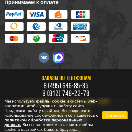
Принимаем к оплате
ЗАКАЗЫ ПО ТЕЛЕФОНАМ
8 (495) 646-85-35
8 (812) 748-22-78
Мы используем
файлы cookie
и системы web-
ПН-ПТ: 10:00 - 20:00, СБ-ВС: 11:00 - 18:00
аналитики, чтобы улучшить работу сайта.
Продолжая работу с сайтом, Вы разрешаете
БЕСПЛАТНО ПО РОССИИ
использование cookie-файлов и соглашаетесь с
Согласен
8 800 333-53-73
политикой обработки персональных
данных.
Вы всегда можете отключить файлы
cookie в настройках Вашего браузера.
Позвоните мне