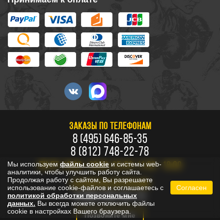
ЗАКАЗЫ ПО ТЕЛЕФОНАМ
8 (495) 646-85-35
8 (812) 748-22-78
Мы используем
файлы cookie
и системы web-
ПН-ПТ: 10:00 - 20:00, СБ-ВС: 11:00 - 18:00
аналитики, чтобы улучшить работу сайта.
Продолжая работу с сайтом, Вы разрешаете
БЕСПЛАТНО ПО РОССИИ
использование cookie-файлов и соглашаетесь с
Согласен
8 800 333-53-73
политикой обработки персональных
данных.
Вы всегда можете отключить файлы
cookie в настройках Вашего браузера.
Позвоните мне