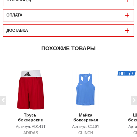
ОПЛАТА
ДОСТАВКА
ПОХОЖИЕ ТОВАРЫ
HIT
Трусы
Майка
Ш
боксерские
боксерская
бок
ADIDAS BASE
Clinch Olimp
Clin
Артикул: AD141T
Артикул: C116Y
Арти
PUNCH
детская
ADIDAS
CLINCH
C