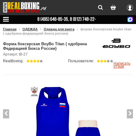
Вхо
8 (495) 646-85-35, 8 (812) 748-22-
78
Главная
ОДЕЖДА
Одежда для ринга
форма боксерская boybo titan
( одобрена федерацией бокса россии)
Форма боксерская BoyBo Titan ( одобрена
Федерацией Бокса России)
Артикул: IB-27
RealBoxing:
Пользователи:
Написать
отзыв