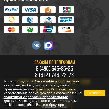
ЗАКАЗЫ ПО ТЕЛЕФОНАМ
8 (495) 646-85-35
8 (812) 748-22-78
Мы используем
файлы cookie
и системы web-
ПН-ПТ: 10:00 - 20:00, СБ-ВС: 11:00 - 18:00
аналитики, чтобы улучшить работу сайта.
Продолжая работу с сайтом, Вы разрешаете
БЕСПЛАТНО ПО РОССИИ
использование cookie-файлов и соглашаетесь с
Согласен
8 800 333-53-73
политикой обработки персональных
данных.
Вы всегда можете отключить файлы
cookie в настройках Вашего браузера.
Позвоните мне