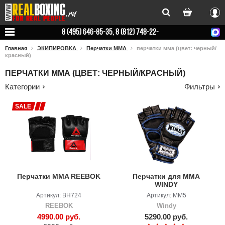
Вхо
8 (495) 646-85-35, 8 (812) 748-22-
78
Главная
ЭКИПИРОВКА
Перчатки ММА
перчатки мма (цвет: черный/
красный)
ПЕРЧАТКИ ММА (ЦВЕТ: ЧЕРНЫЙ/КРАСНЫЙ)
Категории
Фильтры
SALE
Перчатки MMA REEBOK
Перчатки для MMA
WINDY
Артикул: BH724
Артикул: MM5
REEBOK
Windy
4990.00 руб.
5290.00 руб.