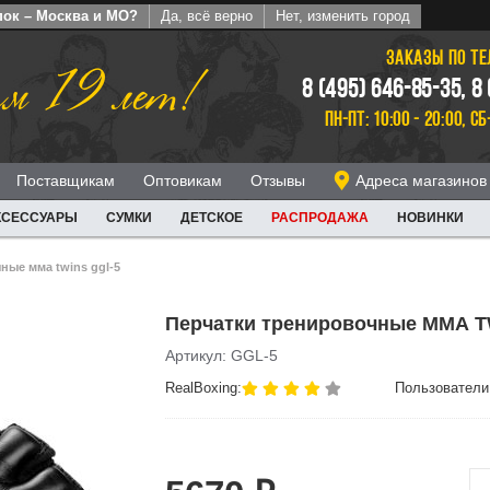
пок – Москва и МО?
Да, всё верно
Нет, изменить город
ЗАКАЗЫ ПО Т
м 19 лет!
8 (495) 646-85-35, 8
ПН-ПТ: 10:00 - 20:00, СБ
Поставщикам
Оптовикам
Отзывы
Адреса магазинов
КСЕССУАРЫ
СУМКИ
ДЕТСКОЕ
РАСПРОДАЖА
НОВИНКИ
ные мма twins ggl-5
Перчатки тренировочные ММА T
Артикул: GGL-5
RealBoxing:
Пользователи