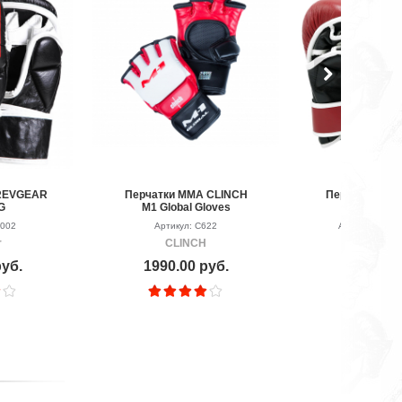
REVGEAR
Перчатки MMA CLINCH
Перчатки MM
G
M1 Global Gloves
SPARRING
9002
Артикул: C622
Артикул: LS3
r
CLINCH
LEAD
руб.
1990.00 руб.
6990.00