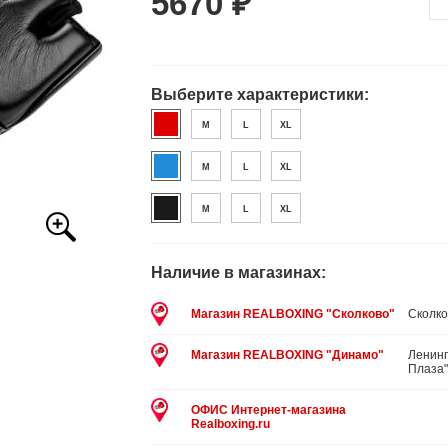
5670 ₽
Выберите характеристики:
M
L
XL
M
L
XL
M
L
XL
Наличие в магазинах:
Магазин REALBOXING "Сколково"
Сколко
Магазин REALBOXING "Динамо"
Ленинг
Плаза"
ОФИС Интернет-магазина
Realboxing.ru