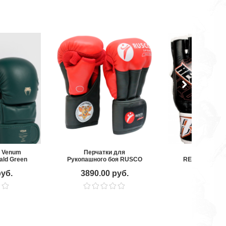
 Venum
Перчатки для
Перчатки 
ald Green
Рукопашного боя RUSCO
REVGEAR CA
SPORT PRO
MMA GL
руб.
3890.00 руб.
4590.00