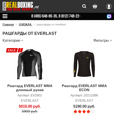
Вхо
8 (495) 646-85-35, 8 (812) 748-22-
78
Главная
ОДЕЖДА
рашгарды от everlast
РАШГАРДЫ ОТ EVERLAST
Категории
Фильтры
SALE
Рашгард EVERLAST ММА
Рашгард EVERLAST MMA
длинный рукав
ECON
Артикул: EV2802
Артикул: 202110BK
EVERLAST
EVERLAST
5015.00 руб.
5190.00 руб.
5900 руб.