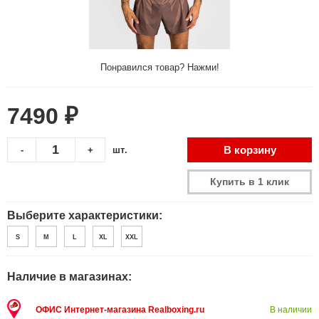
Понравился товар? Нажми!
7490 ₽
В корзину
-
+
шт.
Купить в 1 клик
Выберите характеристики:
S
M
L
XL
XXL
Наличие в магазинах:
ОФИС Интернет-магазина Realboxing.ru
В наличии