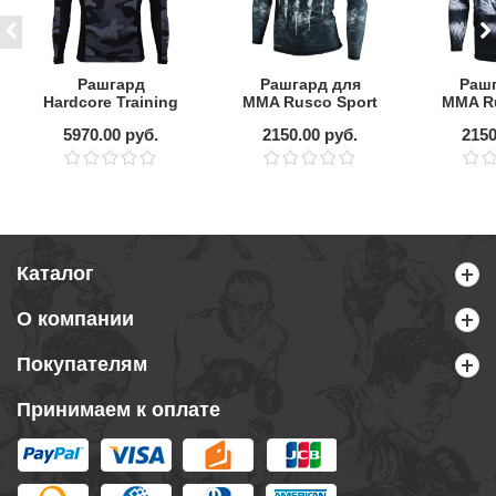
Рашгард
Рашгард для
Рашг
Hardcore Training
MMA Rusco Sport
MMA Ru
Night Camo 2.0
CERBERUS,
AN
5970.00 руб.
2150.00 руб.
2150
детский
де
Каталог
О компании
Покупателям
Принимаем к оплате