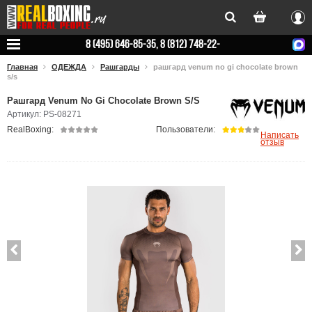
Вхо
8 (495) 646-85-35, 8 (812) 748-22-
78
Главная
ОДЕЖДА
Рашгарды
рашгард venum no gi chocolate brown
s/s
Рашгард Venum No Gi Chocolate Brown S/S
Артикул: PS-08271
RealBoxing:
Пользователи:
Написать
отзыв