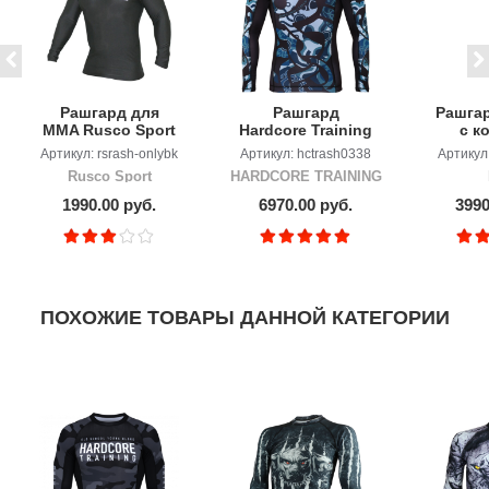
Рашгард для
Рашгард
Рашгар
MMA Rusco Sport
Hardcore Training
с к
ONLY BLACK,
Nordic Ornament
ру
Артикул: rsrash-onlybk
Артикул: hctrash0338
Артикул
детский
Black/Gray LS
Rusco Sport
HARDCORE TRAINING
1990.00 руб.
6970.00 руб.
3990
ПОХОЖИЕ ТОВАРЫ ДАННОЙ КАТЕГОРИИ