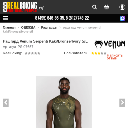
Вхо
8 (495) 646-85-35, 8 (812) 748-22-
78
Главная
ОДЕЖДА
Рашгарды
рашгард venum serpenti
kaki/bronze/ivory s/l
Рашгард Venum Serpenti Kaki/Bronze/Ivory S/L
Артикул: PS-07657
RealBoxing:
Пользователи:
Написать
отзыв