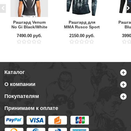
Рашгард Venum
Рашгард для
Рашга
No Gi Black/White
MMA Rusco Sport
Blu
S/S
CERBERUS,
7490.00 руб.
2150.00 руб.
3990
детский
Каталог
О компании
Покупателям
Принимаем к оплате