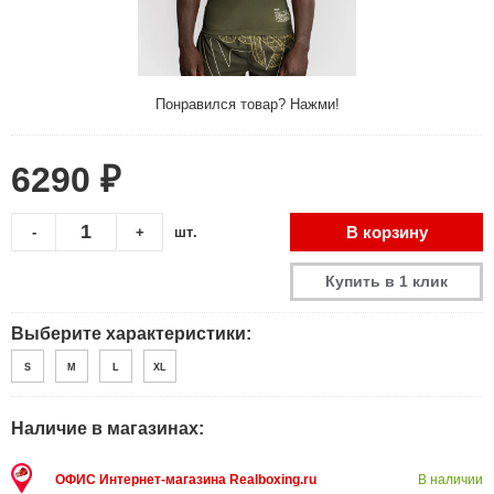
Понравился товар? Нажми!
6290 ₽
В корзину
-
+
шт.
Купить в 1 клик
Выберите характеристики:
S
M
L
XL
Наличие в магазинах:
ОФИС Интернет-магазина Realboxing.ru
В наличии