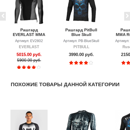
Рашгард
Рашгард PitBull
Рашг
EVERLAST ММА
Blue Skull
MMA Ru
длинный рукав
AN
Артикул: EV2802
Артикул: PB-BlueSkull
Артикул:
де
EVERLAST
PITBULL
Rus
5015.00 руб.
3990.00 руб.
2150
5900.00 руб.
ПОХОЖИЕ ТОВАРЫ ДАННОЙ КАТЕГОРИИ