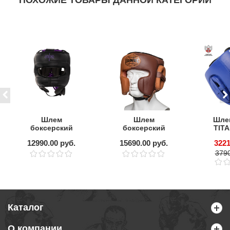
ПОХОЖИЕ ТОВАРЫ ДАННОЙ КАТЕГОРИИ
Шлем
Шлем
Шле
боксерский
боксерский
TITA
Clinch
LEADERS LS MEX
одоб
12990.00 руб.
15690.00 руб.
3221
Undefeated с
HARITAGE BR/BG
бампером
1/2
3790
Каталог
О компании