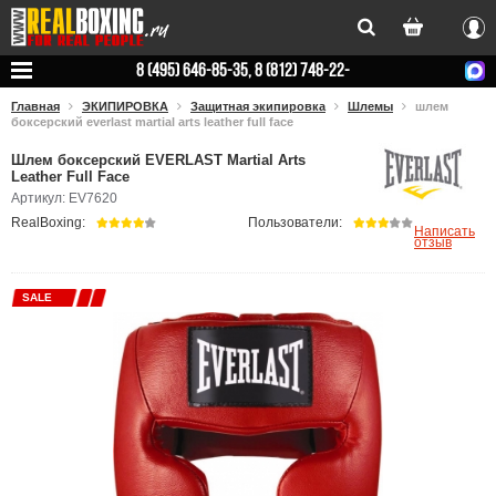
Вхо
8 (495) 646-85-35, 8 (812) 748-22-
78
Главная
ЭКИПИРОВКА
Защитная экипировка
Шлемы
шлем
боксерский everlast martial arts leather full face
Шлем боксерский EVERLAST Martial Arts
Leather Full Face
Артикул: EV7620
RealBoxing:
Пользователи:
Написать
отзыв
SALE