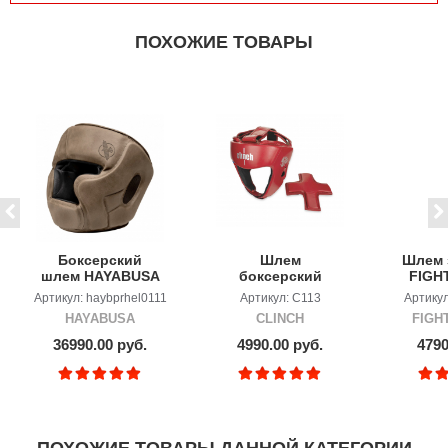
ПОХОЖИЕ ТОВАРЫ
Боксерский
Шлем
Шлем 
шлем HAYABUSA
боксерский
FIGH
T3 LX Vintage
Clinch Olimp Dual
VINT
Артикул: haybprhel0111
Артикул: C113
Артику
S
HAYABUSA
CLINCH
FIGH
36990.00 руб.
4990.00 руб.
4790