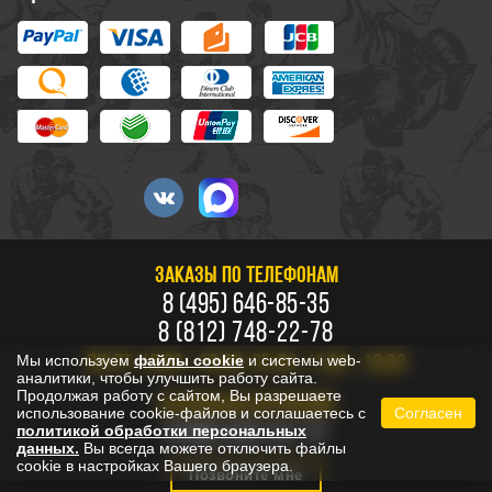
ЗАКАЗЫ ПО ТЕЛЕФОНАМ
8 (495) 646-85-35
8 (812) 748-22-78
Мы используем
файлы cookie
и системы web-
ПН-ПТ: 10:00 - 20:00, СБ-ВС: 11:00 - 18:00
аналитики, чтобы улучшить работу сайта.
Продолжая работу с сайтом, Вы разрешаете
БЕСПЛАТНО ПО РОССИИ
использование cookie-файлов и соглашаетесь с
Согласен
8 800 333-53-73
политикой обработки персональных
данных.
Вы всегда можете отключить файлы
cookie в настройках Вашего браузера.
Позвоните мне