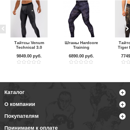
Тайтсы Venum
Штаны Hardcore
Тайт
Technical 3.0
Training
Tiger
Graphite
HEXAGON CAMO
O
9849.00 руб.
6890.00 руб.
7749
Каталог
О компании
Покупателям
Принимаем к оплате