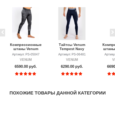
Компрессионные
Тайтсы Venum
Компр
штаны Venum
Tempest Navy
штаны
YKZ21
Blue
Fit 
Артикул: PS-05047
Артикул: PS-06481
Артику
Black/Black
VENUM
VENUM
V
6590.00 руб.
6290.00 руб.
6690
ПОХОЖИЕ ТОВАРЫ ДАННОЙ КАТЕГОРИИ