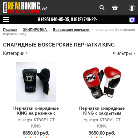
Вхо
8 (495) 646-85-35, 8 (812) 748-22-
78
Главная
ЭКИПИРОВКА
Боксерские перчатки
снарядные боксерские
перчатки king
СНАРЯДНЫЕ БОКСЕРСКИЕ ПЕРЧАТКИ KING
Категории
Фильтры
Перчатки снарядные
Перчатки снарядные
KING на резинке c
KING c закрытым
закр.пальцем
пальцем
Артикул: KTBGE1-CT
Артикул: KTBGV1-CT
KING
KING
8850.00 руб.
9650.00 руб.