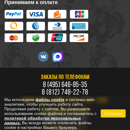
Принимаем к оплате
ЗАКАЗЫ ПО ТЕЛЕФОНАМ
8 (495) 646-85-35
8 (812) 748-22-78
Мы используем
файлы cookie
и системы web-
ПН-ПТ: 10:00 - 20:00, СБ-ВС: 11:00 - 18:00
аналитики, чтобы улучшить работу сайта.
Продолжая работу с сайтом, Вы разрешаете
БЕСПЛАТНО ПО РОССИИ
использование cookie-файлов и соглашаетесь с
Согласен
8 800 333-53-73
политикой обработки персональных
данных.
Вы всегда можете отключить файлы
cookie в настройках Вашего браузера.
Позвоните мне