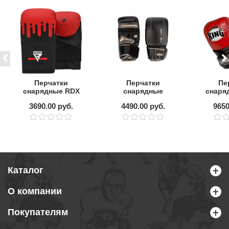
Перчатки
Перчатки
Пе
снарядные RDX
снарядные
снаря
Boxing Bag Mitts
CLINCH PRIME
c з
3690.00 руб.
4490.00 руб.
9650
BMR-F9RB
Prime 2.0
па
Каталог
О компании
Покупателям