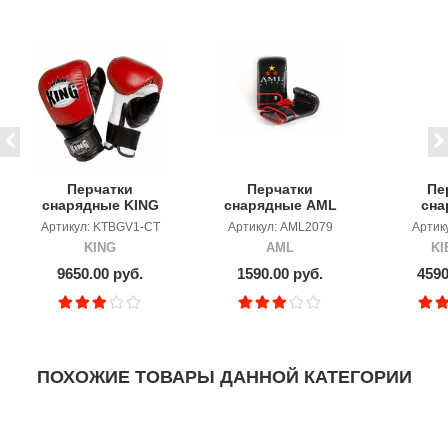
Перчатки
Перчатки
Пе
снарядные KING
снарядные AML
сна
c закрытым
Star
Ki
Артикул: KTBGV1-CT
Артикул: AML2079
Артик
пальцем
KING
AML
KI
9650.00 руб.
1590.00 руб.
4590
ПОХОЖИЕ ТОВАРЫ ДАННОЙ КАТЕГОРИИ