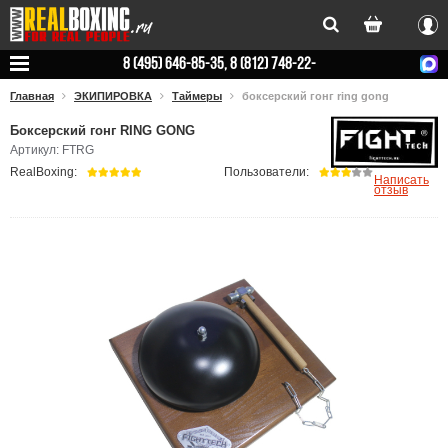
Вхо
8 (495) 646-85-35, 8 (812) 748-22-
78
Главная
ЭКИПИРОВКА
Таймеры
боксерский гонг ring gong
Боксерский гонг RING GONG
Артикул: FTRG
RealBoxing:
Пользователи:
Написать
отзыв