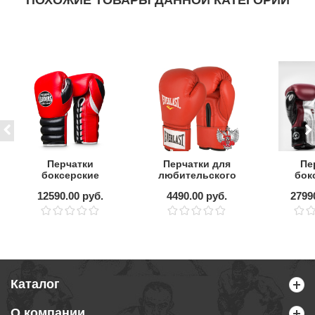
ПОХОЖИЕ ТОВАРЫ ДАННОЙ КАТЕГОРИИ
Перчатки
Перчатки для
Пе
боксерские
любительского
бок
LEADERS LEAD
бокса Everlast
Venum
12590.00 руб.
4490.00 руб.
2799
SERIES на
Amateur
Limit
шнуровке
Cometition PU
Napp
FBR
Bu
Каталог
О компании