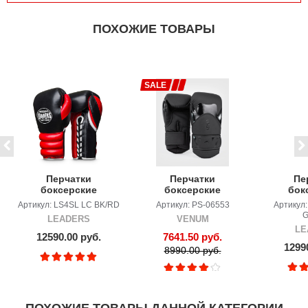
ПОХОЖИЕ ТОВАРЫ
SALE
Перчатки
Перчатки
Пе
боксерские
боксерские
бок
LEADERS LEAD
Venum Challenger
LEA
Артикул: LS4SL LC BK/RD
Артикул: PS-06553
Артикул
SERIES на
4.0 Black/Black
FAN
G
LEADERS
VENUM
шнуровке BK/RD
G
LE
12590.00 руб.
7641.50 руб.
1299
8990.00 руб.