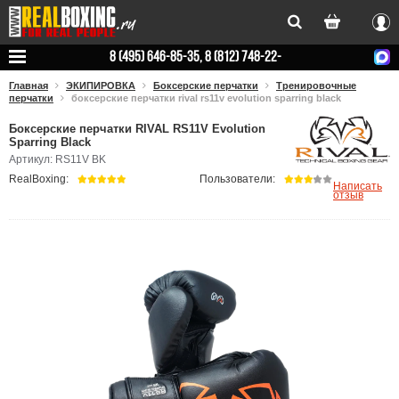
Вхо
8 (495) 646-85-35, 8 (812) 748-22-
78
Главная
ЭКИПИРОВКА
Боксерские перчатки
Тренировочные
перчатки
боксерские перчатки rival rs11v evolution sparring black
Боксерские перчатки RIVAL RS11V Evolution
Sparring Black
Артикул: RS11V BK
RealBoxing:
Пользователи:
Написать
отзыв