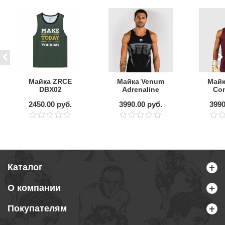
Майка ZRCE
Майка Venum
Майк
DBX02
Adrenaline
Con
Black/Silver Grey
Bu
2450.00 руб.
3990.00 руб.
3990
Каталог
О компании
Покупателям