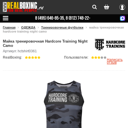
Вхо
8 (495) 646-85-35, 8 (812) 748-22-
78
Главная
ОДЕЖДА
Тренировочные футболки
майка тренировочная
hardcore training night camo
Майка тренировочная Hardcore Training Night
Camo
Артикул: hctshirt0361
RealBoxing:
Пользователи:
Написать
отзыв