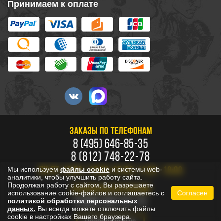
Принимаем к оплате
ЗАКАЗЫ ПО ТЕЛЕФОНАМ
8 (495) 646-85-35
8 (812) 748-22-78
Мы используем
файлы cookie
и системы web-
ПН-ПТ: 10:00 - 20:00, СБ-ВС: 11:00 - 18:00
аналитики, чтобы улучшить работу сайта.
Продолжая работу с сайтом, Вы разрешаете
БЕСПЛАТНО ПО РОССИИ
использование cookie-файлов и соглашаетесь с
Согласен
8 800 333-53-73
политикой обработки персональных
данных.
Вы всегда можете отключить файлы
cookie в настройках Вашего браузера.
Позвоните мне