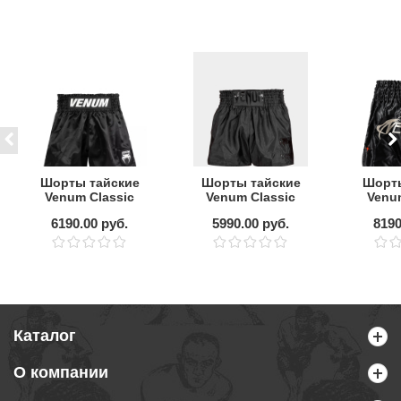
Шорты тайские
Шорты тайские
Шорты
Venum Classic
Venum Classic
Venu
Evo Black/White
Black/Black
Bla
6190.00 руб.
5990.00 руб.
8190
Каталог
О компании