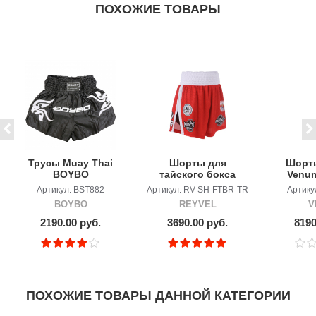
ПОХОЖИЕ ТОВАРЫ
Трусы Muay Thai
Шорты для
Шорты
BOYBO
тайского бокса
Venum
REYVEL ФТБР-
Black/
Артикул: BST882
Артикул: RV-SH-FTBR-TR
Артику
TEAM RUSSIA
BOYBO
REYVEL
V
2190.00 руб.
3690.00 руб.
8190
ПОХОЖИЕ ТОВАРЫ ДАННОЙ КАТЕГОРИИ