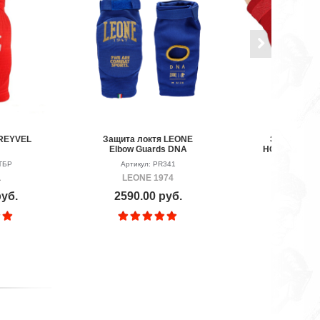
 REYVEL
Защита локтя LEONE
Защита лок
Elbow Guards DNA
HOSIERY EL
ТБР
Артикул: PR341
Артикул: 
L
LEONE 1974
RD
руб.
2590.00 руб.
2990.00