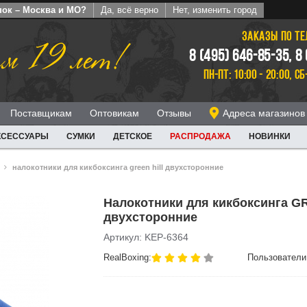
пок – Москва и МО?
Да, всё верно
Нет, изменить город
ЗАКАЗЫ ПО Т
м 19 лет!
8 (495) 646-85-35, 8
ПН-ПТ: 10:00 - 20:00, СБ
Поставщикам
Оптовикам
Отзывы
Адреса магазинов
КСЕССУАРЫ
СУМКИ
ДЕТСКОЕ
РАСПРОДАЖА
НОВИНКИ
налокотники для кикбоксинга green hill двухсторонние
Налокотники для кикбоксинга G
двухсторонние
Артикул: KEP-6364
RealBoxing:
Пользователи