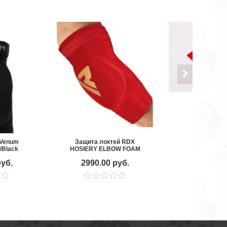
 Venum
Защита локтей RDX
Защита ло
/Black
HOSIERY ELBOW FOAM
руб.
2990.00 руб.
730.00