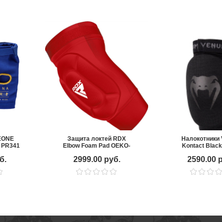
EONE
Защита локтей RDX
Налокотники
 PR341
Elbow Foam Pad OEKO-
Kontact Black
TEX
(пара)
б.
2999.00 руб.
2590.00 