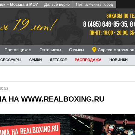
пок – Москва и МО?
Да, всё верно
Нет, изменить город
ЗАКАЗЫ ПО Т
м 19 лет!
8 (495) 646-85-35, 8
ПН-ПТ: 10:00 - 20:00, СБ
Поставщикам
Оптовикам
Отзывы
Адреса магазинов
КСЕССУАРЫ
СУМКИ
ДЕТСКОЕ
РАСПРОДАЖА
НОВИНКИ
20:53
МА НА WWW.REALBOXING.RU