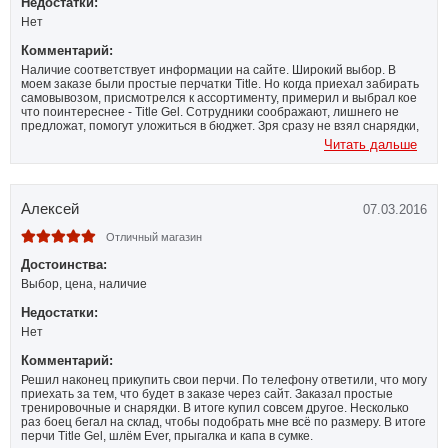
Недостатки:
Нет
Комментарий:
Наличие соответствует информации на сайте. Широкий выбор. В
моем заказе были простые перчатки Title. Но когда приехал забирать
самовывозом, присмотрелся к ассортименту, примерил и выбрал кое
что поинтереснее - Title Gel. Сотрудники соображают, лишнего не
предложат, помогут уложиться в бюджет. Зря сразу не взял снарядки,
поеду еще раз к ним.
Читать дальше
Алексей
07.03.2016
Отличный магазин
Достоинства:
Выбор, цена, наличие
Недостатки:
Нет
Комментарий:
Решил наконец прикупить свои перчи. По телефону ответили, что могу
приехать за тем, что будет в заказе через сайт. Заказал простые
тренировочные и снарядки. В итоге купил совсем другое. Несколько
раз боец бегал на склад, чтобы подобрать мне всё по размеру. В итоге
перчи Title Gel, шлём Ever, прыгалка и капа в сумке.