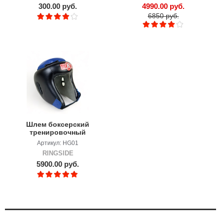
300.00 руб.
4990.00 руб.
6850 руб.
Шлем боксерский
тренировочный
RINGSIDE Combat
Артикул: HG01
Grappling
RINGSIDE
5900.00 руб.