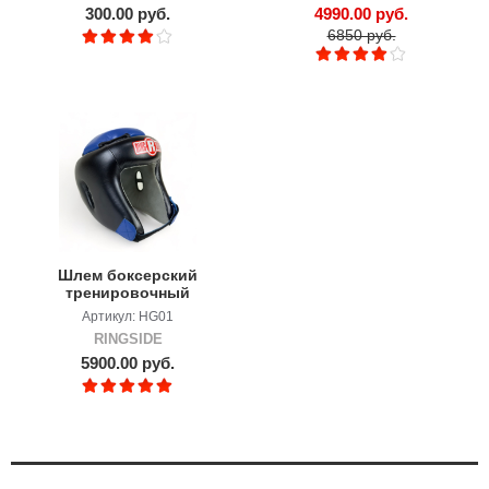
300.00 руб.
4990.00 руб.
6850 руб.
Шлем боксерский
тренировочный
RINGSIDE Combat
Артикул: HG01
Grappling
RINGSIDE
5900.00 руб.