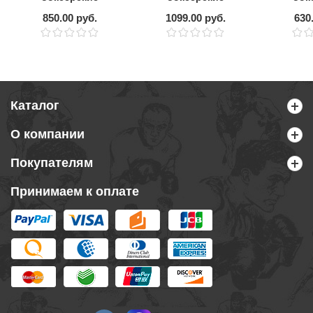
LEADERS Semi
EVERLAST 4456
FLA
850.00 руб.
1099.00 руб.
630
elastic 50/50 4.5m
Каталог
О компании
Покупателям
Принимаем к оплате