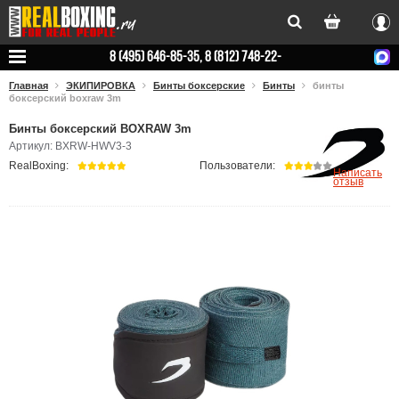
Вхо
8 (495) 646-85-35, 8 (812) 748-22-
78
Главная
ЭКИПИРОВКА
Бинты боксерские
Бинты
бинты
боксерский boxraw 3m
Бинты боксерский BOXRAW 3m
Артикул: BXRW-HWV3-3
RealBoxing:
Пользователи:
Написать
отзыв