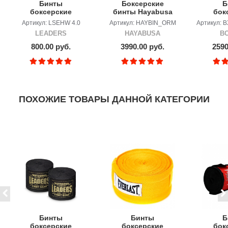
Бинты
Боксерские
Б
боксерские
бинты Hayabusa
бок
LEADERS Semi
4.5 Orange Maze
BOXR
Артикул: LSEHW 4.0
Артикул: HAYBIN_ORM
Артикул: 
elastic 50/50 4.0m
LEADERS
HAYABUSA
B
800.00 руб.
3990.00 руб.
2590
ПОХОЖИЕ ТОВАРЫ ДАННОЙ КАТЕГОРИИ
Бинты
Бинты
Б
боксерские
боксерские
бок