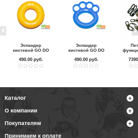
Эспандер
Эспандер
Пет
кистевой GO DO
кистевой GO DO
функц
30lb (13кг)
HQ029-30LB
трен
490.00 руб.
490.00 руб.
7390
(13кг)
S
Каталог
О компании
Покупателям
Принимаем к оплате