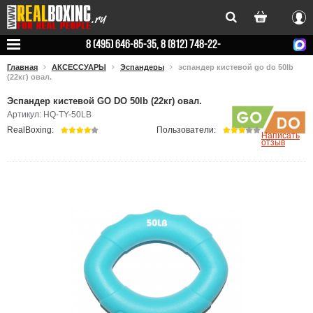
Вхо
8 (495) 646-85-35, 8 (812) 748-22-
78
Главная
АКСЕССУАРЫ
Эспандеры
эспандер кистевой go do 50lb
(22кг) овал.
Эспандер кистевой GO DO 50lb (22кг) овал.
Артикул: HQ-TY-50LB
RealBoxing:
Пользователи:
Написать
отзыв