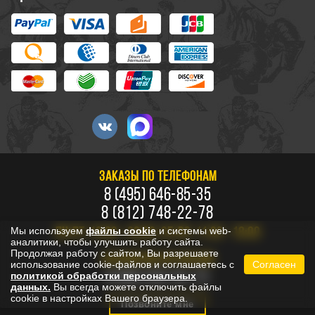
ЗАКАЗЫ ПО ТЕЛЕФОНАМ
8 (495) 646-85-35
8 (812) 748-22-78
Мы используем
файлы cookie
и системы web-
ПН-ПТ: 10:00 - 20:00, СБ-ВС: 11:00 - 18:00
аналитики, чтобы улучшить работу сайта.
Продолжая работу с сайтом, Вы разрешаете
БЕСПЛАТНО ПО РОССИИ
использование cookie-файлов и соглашаетесь с
Согласен
8 800 333-53-73
политикой обработки персональных
данных.
Вы всегда можете отключить файлы
cookie в настройках Вашего браузера.
Позвоните мне