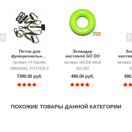
Петли для
Эспандер
Эс
функционального
кистевой GO DO
кисте
тренинга хаки
60lb (27кг)
HQ020 
Артикул: FT-SQUAD
Артикул: HQ-DD-60LB
Артикул
SQUAD
ORIGINAL FITTOOLS
GO DO
G
7390.00 руб.
490.00 руб.
490
ПОХОЖИЕ ТОВАРЫ ДАННОЙ КАТЕГОРИИ