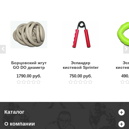
Борцовский жгут
Эспандер
Эс
GO DO диаметр
кистевой Sprinter
кисте
14мм,длина 5м
"Ножницы" 90 кг
60lb (
1790.00 руб.
750.00 руб.
490
Каталог
О компании