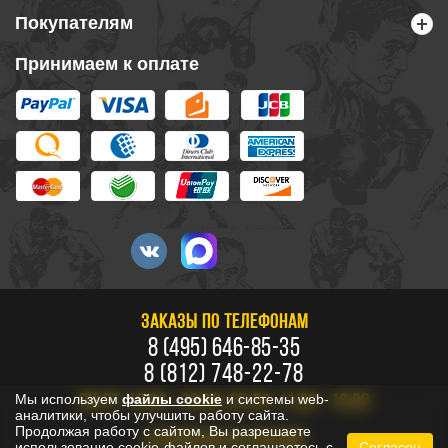
Покупателям
Принимаем к оплате
ЗАКАЗЫ ПО ТЕЛЕФОНАМ
8 (495) 646-85-35
8 (812) 748-22-78
Мы используем
файлы cookie
и системы web-
ПН-ПТ: 10:00 - 20:00, СБ-ВС: 11:00 - 18:00
аналитики, чтобы улучшить работу сайта.
Продолжая работу с сайтом, Вы разрешаете
БЕСПЛАТНО ПО РОССИИ
использование cookie-файлов и соглашаетесь с
Согласен