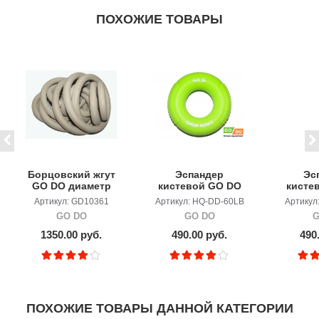
ПОХОЖИЕ ТОВАРЫ
Борцовский жгут
Эспандер
Эс
GO DO диаметр
кистевой GO DO
кисте
12мм,длина 5м
60lb (27кг)
50lb (
Артикул: GD10361
Артикул: HQ-DD-60LB
Артикул
GO DO
GO DO
G
1350.00 руб.
490.00 руб.
490
ПОХОЖИЕ ТОВАРЫ ДАННОЙ КАТЕГОРИИ