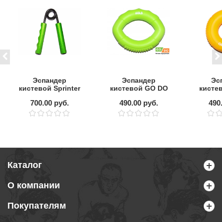
Эспандер
Эспандер
Эс
кистевой Sprinter
кистевой GO DO
кисте
"Ножницы" 70 кг
60lb (27кг) овал.
30l
700.00 руб.
490.00 руб.
490
Каталог
О компании
Покупателям