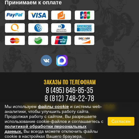
Принимаем к оплате
ЗАКАЗЫ ПО ТЕЛЕФОНАМ
8 (495) 646-85-35
8 (812) 748-22-78
Мы используем
файлы cookie
и системы web-
ПН-ПТ: 10:00 - 20:00, СБ-ВС: 11:00 - 18:00
аналитики, чтобы улучшить работу сайта.
Продолжая работу с сайтом, Вы разрешаете
БЕСПЛАТНО ПО РОССИИ
использование cookie-файлов и соглашаетесь с
Согласен
8 800 333-53-73
политикой обработки персональных
данных.
Вы всегда можете отключить файлы
cookie в настройках Вашего браузера.
Позвоните мне