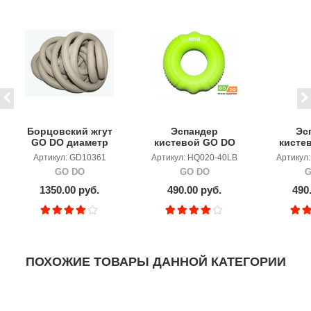
Борцовский жгут
Эспандер
Эс
GO DO диаметр
кистевой GO DO
кисте
12мм,длина 5м
HQ020 40lb (18кг)
HQ020 
Артикул: GD10361
Артикул: HQ020-40LB
Артикул
GO DO
GO DO
G
1350.00 руб.
490.00 руб.
490
ПОХОЖИЕ ТОВАРЫ ДАННОЙ КАТЕГОРИИ