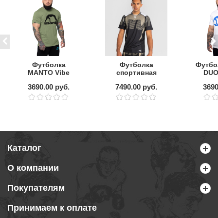
Футболка
Футболка
Футбо
MANTO Vibe
спортивная
DUO
Green Tea
Venum Adrenaline
W
3690.00 руб.
7490.00 руб.
3690
Black/Sand
Каталог
О компании
Покупателям
Принимаем к оплате