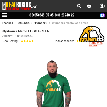
Вхо
8 (495) 646-85-35, 8 (812) 748-22-
78
Главная
ОДЕЖДА
Футболки
футболка manto logo green
Футболка Manto LOGO GREEN
Артикул: manshirt0521
RealBoxing:
Пользователи:
Написать
отзыв