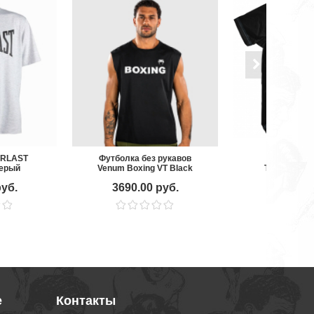
ERLAST
Футболка без рукавов
Футболка H
серый
Venum Boxing VT Black
Training hct
руб.
3690.00 руб.
4470.00
е
Контакты