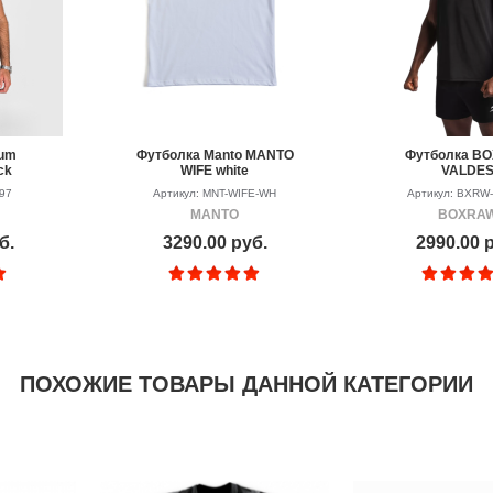
num
Футболка Manto MANTO
Футболка B
ck
WIFE white
VALDE
997
Артикул: MNT-WIFE-WH
Артикул: BXRW
MANTO
BOXRA
б.
3290.00 руб.
2990.00 
ПОХОЖИЕ ТОВАРЫ ДАННОЙ КАТЕГОРИИ