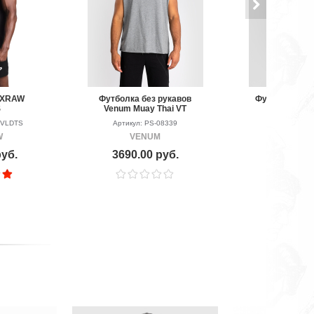
OXRAW
Футболка без рукавов
Футболка Ven
S
Venum Muay Thai VT
Fury Blac
Heather Grey
Red/Tang
-VLDTS
Артикул: PS-08339
Артикул: P
W
VENUM
VEN
руб.
3690.00 руб.
5490.00