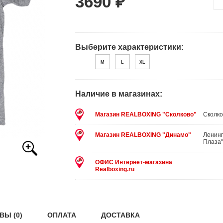
3690 ₽
Выберите характеристики:
M
L
XL
Наличие в магазинах:
Магазин REALBOXING "Сколково"
Сколко
Магазин REALBOXING "Динамо"
Ленинг
Плаза"
ОФИС Интернет-магазина
Realboxing.ru
ВЫ (0)
ОПЛАТА
ДОСТАВКА