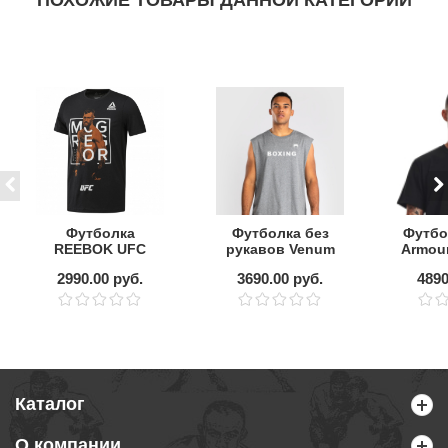
ПОХОЖИЕ ТОВАРЫ ДАННОЙ КАТЕГОРИИ
Футболка
Футболка без
Футбо
REEBOK UFC
рукавов Venum
Armou
McGregor Fighter
Boxing VT
2990.00 руб.
3690.00 руб.
4890
Heather Grey
HEAV
S
Каталог
О компании