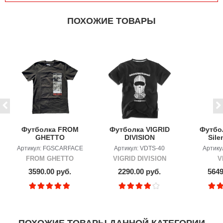
ПОХОЖИЕ ТОВАРЫ
Футболка FROM
Футболка VIGRID
Футбо
GHETTO
DIVISION
Sile
SCARFACE
"Законопослушный
Fore
Артикул: FGSCARFACE
Артикул: VDTS-40
Артику
гражданин"
FROM GHETTO
VIGRID DIVISION
V
3590.00 руб.
2290.00 руб.
5649