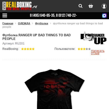
Вхо
8 (495) 646-85-35, 8 (812) 748-22-
78
Главная
ОДЕЖДА
Футболки
футболка ranger up bad things to bad
people
Футболка RANGER UP BAD THINGS TO BAD
PEOPLE
Артикул: RU201
RealBoxing:
Пользователи:
Написать
отзыв