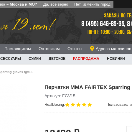
пок – Москва и МО?
Да, всё верно
Нет, изменить город
ЗАКАЗЫ ПО Т
м 19 лет!
8 (495) 646-85-35, 8
ПН-ПТ: 10:00 - 20:00, СБ
Поставщикам
Оптовикам
Отзывы
Адреса магазинов
КСЕССУАРЫ
СУМКИ
ДЕТСКОЕ
РАСПРОДАЖА
НОВИНКИ
sparring gloves fgv15
Перчатки ММА FAIRTEX Sparring
Артикул: FGV15
RealBoxing:
Пользователи