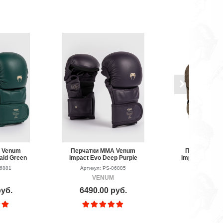
 Venum
Перчатки ММА Venum
Перчатки М
ald Green
Impact Evo Deep Purple
Impact Evo Sc
06881
Артикул: PS-06885
Артикул: P
VENUM
VEN
руб.
6490.00 руб.
7990.00