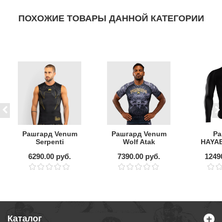
ПОХОЖИЕ ТОВАРЫ ДАННОЙ КАТЕГОРИИ
Рашгард Venum
Рашгард Venum
Ра
Serpenti
Wolf Atak
HAYAB
Black/Silver/Gold
Black/Grey S/S
L/
6290.00 руб.
7390.00 руб.
1249
S/L
Каталог