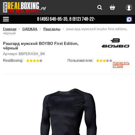
Вхо
8 (495) 646-85-35, 8 (812) 748-22-
78
Главная
ОДЕЖДА
Рашгарды
рашгард мужской boybo first edition,
чёрный
Рашгард мужской BOYBO First Edition,
чёрный
Артикул: BBFERASH_BK
RealBoxing:
Пользователи:
Написать
отзыв