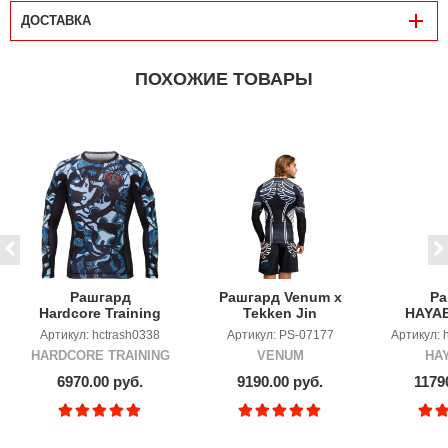
ДОСТАВКА
ПОХОЖИЕ ТОВАРЫ
Рашгард
Рашгард Venum x
Ра
Hardcore Training
Tekken Jin
HAYAB
Nordic Ornament
Black/White
S/
Артикул: hctrash0338
Артикул: PS-07177
Артикул: 
Black/Gray LS
HARDCORE TRAINING
VENUM
HA
6970.00 руб.
9190.00 руб.
1179