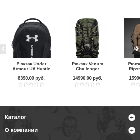
Рюкзак Under
Рюкзак Venum
Рюкз
Armour UA Hustle
Challenger
Rips
6.0 Backpack
Xtreme
Xtr
8390.00 руб.
14990.00 руб.
1599
Black
Khaki/Black
Каталог
О компании