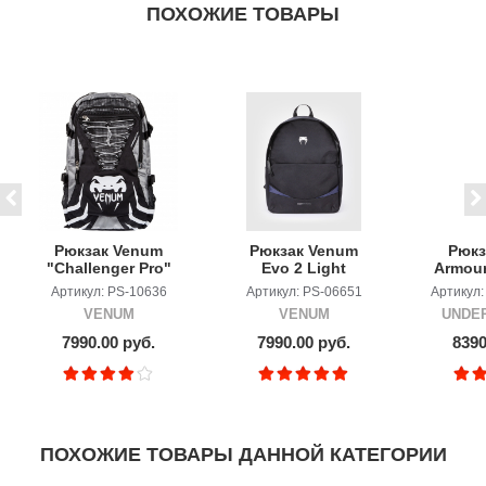
ПОХОЖИЕ ТОВАРЫ
Рюкзак Venum
Рюкзак Venum
Рюкз
"Challenger Pro"
Evo 2 Light
Armour
Backpack -
Black/Blue
6.0 
Артикул: PS-10636
Артикул: PS-06651
Артикул:
Black/Grey
Bla
VENUM
VENUM
UNDE
7990.00 руб.
7990.00 руб.
8390
ПОХОЖИЕ ТОВАРЫ ДАННОЙ КАТЕГОРИИ