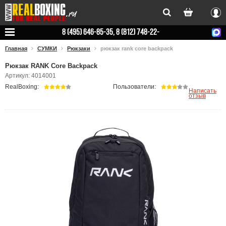
Вхо
8 (495) 646-85-35, 8 (812) 748-22-
78
Главная
СУМКИ
Рюкзаки
рюкзак rank core backpack
Рюкзак RANK Core Backpack
Артикул: 4014001
RealBoxing:
Пользователи:
Написать
отзыв