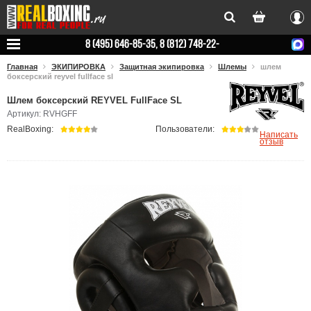
Вхо
8 (495) 646-85-35, 8 (812) 748-22-
78
Главная
ЭКИПИРОВКА
Защитная экипировка
Шлемы
шлем
боксерский reyvel fullface sl
Шлем боксерский REYVEL FullFace SL
Артикул: RVHGFF
RealBoxing:
Пользователи:
Написать
отзыв