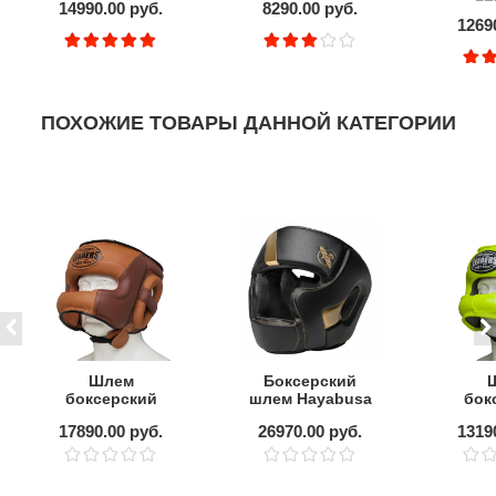
14990.00 руб.
8290.00 руб.
1269
ПОХОЖИЕ ТОВАРЫ ДАННОЙ КАТЕГОРИИ
Шлем
Боксерский
боксерский
шлем Hayabusa
бок
LEADERS LS с
T3 Black/Gold
LEADE
17890.00 руб.
26970.00 руб.
1319
бамперной
с ба
защитой
защит
HERITAGE BR/BG