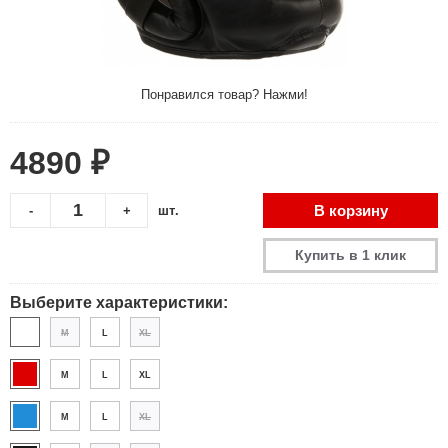
Понравился товар? Нажми!
4890 ₽
В корзину
-
+
шт.
Купить в 1 клик
Выберите характеристики:
M
L
XL
M
L
XL
M
L
XL