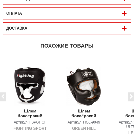
ОПЛАТА
ДОСТАВКА
ПОХОЖИЕ ТОВАРЫ
Шлем
Шлем
боксерский
боксёрский
бок
тренировочный
GREEN HILL LUX
LEADE
Артикул: FSPGHGF
Артикул: HGL-9049
Артикул
FIGHTING SPORT
ULTR
ULTR
FIGHTING SPORT
GREEN HILL
Full
LE