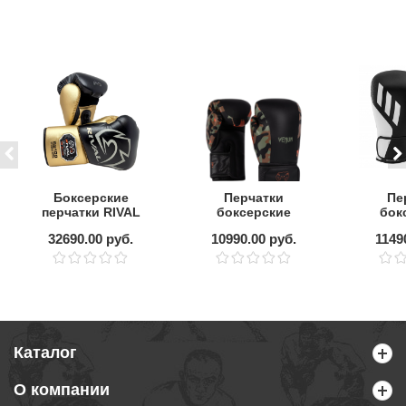
Боксерские
Перчатки
Пе
перчатки RIVAL
боксерские
бок
RS100
Venum Jungle
ADID
32690.00 руб.
10990.00 руб.
1149
Professional
Ops Canyon
TI
Sparring
Camo
Black/Gold
Каталог
О компании