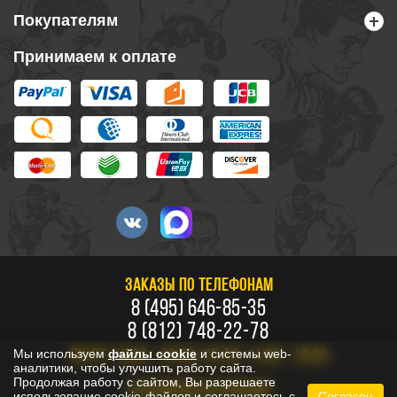
Покупателям
Принимаем к оплате
ЗАКАЗЫ ПО ТЕЛЕФОНАМ
8 (495) 646-85-35
8 (812) 748-22-78
Мы используем
файлы cookie
и системы web-
ПН-ПТ: 10:00 - 20:00, СБ-ВС: 11:00 - 18:00
аналитики, чтобы улучшить работу сайта.
Продолжая работу с сайтом, Вы разрешаете
БЕСПЛАТНО ПО РОССИИ
использование cookie-файлов и соглашаетесь с
Согласен