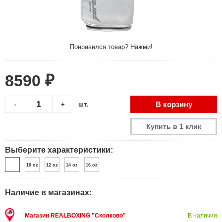
Понравился товар? Нажми!
8590 ₽
В корзину
-
+
шт.
Купить в 1 клик
Выберите характеристики:
10 oz
12 oz
14 oz
16 oz
Наличие в магазинах:
Магазин REALBOXING "Сколково"
В наличии