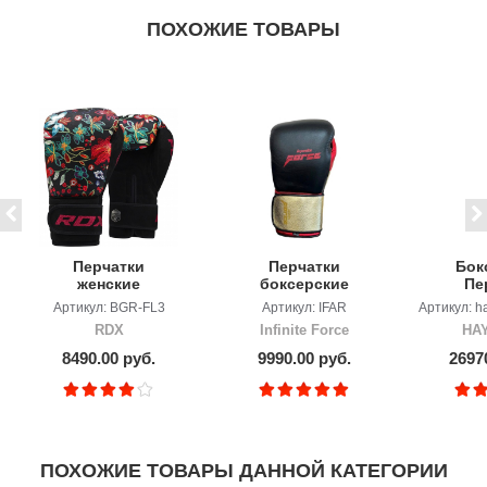
ПОХОЖИЕ ТОВАРЫ
Перчатки
Перчатки
Бок
женские
боксерские
Пе
тренировочные
Infinite Force
Haya
Артикул: BGR-FL3
Артикул: IFAR
Артикул: h
RDX
Royal Ares
NEO
RDX
Infinite Force
HA
8490.00 руб.
9990.00 руб.
2697
ПОХОЖИЕ ТОВАРЫ ДАННОЙ КАТЕГОРИИ