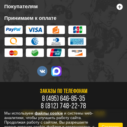
Покупателям
Принимаем к оплате
ЗАКАЗЫ ПО ТЕЛЕФОНАМ
8 (495) 646-85-35
8 (812) 748-22-78
Мы используем
файлы cookie
и системы web-
ПН-ПТ: 10:00 - 20:00, СБ-ВС: 11:00 - 18:00
аналитики, чтобы улучшить работу сайта.
Продолжая работу с сайтом, Вы разрешаете
БЕСПЛАТНО ПО РОССИИ
использование cookie-файлов и соглашаетесь с
Согласен