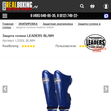
Вхо
8 (495) 646-85-35, 8 (812) 748-22-
78
Главная
ЭКИПИРОВКА
Защитная экипировка
Защита голени и
стопы
защита голени leaders bl/wh
Защита голени LEADERS BL/WH
Артикул: LSSGL BL/WH
RealBoxing:
Пользователи:
Написать
отзыв