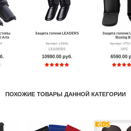
 стопы
Защита голени LEADERS
Защита голени U
l Arts
Boxing 
step
50
Артикул: LSSGL
Артикул: UTO-
LEADERS
UFC
б.
10990.00 руб.
6590.00 
ПОХОЖИЕ ТОВАРЫ ДАННОЙ КАТЕГОРИИ