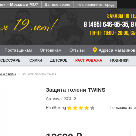
пок – Москва и МО?
Да, всё верно
Нет, изменить город
ЗАКАЗЫ ПО Т
м 19 лет!
8 (495) 646-85-35, 8
ПН-ПТ: 10:00 - 20:00, СБ
Поставщикам
Оптовикам
Отзывы
Адреса магазинов
КСЕССУАРЫ
СУМКИ
ДЕТСКОЕ
РАСПРОДАЖА
НОВИНКИ
и и стопы
защита голени twins
Защита голени TWINS
Артикул: SGL-3
RealBoxing:
Пользователи