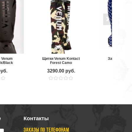
е Venum
Щитки Venum Kontact
Защита голен
ck/Black
Forest Camo
Super Co
руб.
3290.00 руб.
13490.0
е
Контакты
ЗАКАЗЫ ПО ТЕЛЕФОНАМ