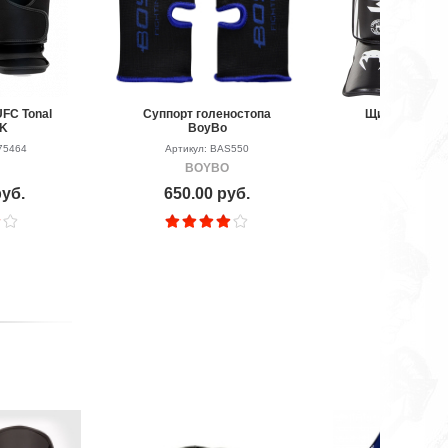
FC Tonal
Суппорт голеностопа
Щитки Venum 
BK
BoyBo
Black/W
75464
Артикул: BAS550
Артикул: P
BOYBO
VEN
руб.
650.00 руб.
8590.00