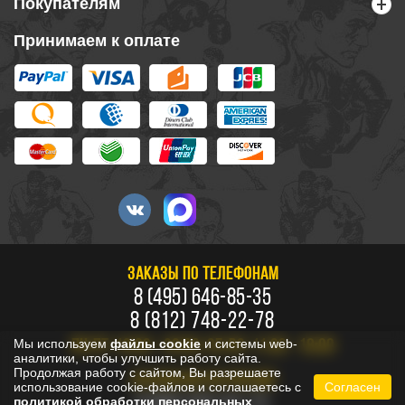
Покупателям
Принимаем к оплате
ЗАКАЗЫ ПО ТЕЛЕФОНАМ
8 (495) 646-85-35
8 (812) 748-22-78
Мы используем
файлы cookie
и системы web-
ПН-ПТ: 10:00 - 20:00, СБ-ВС: 11:00 - 18:00
аналитики, чтобы улучшить работу сайта.
Продолжая работу с сайтом, Вы разрешаете
БЕСПЛАТНО ПО РОССИИ
использование cookie-файлов и соглашаетесь с
Согласен
политикой обработки персональных