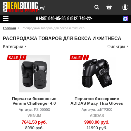
Вхо
8 (495) 646-85-35, 8 (812) 748-22-
78
Главная
Распродажа товаров для бокса и фитнеса
РАСПРОДАЖА ТОВАРОВ ДЛЯ БОКСА И ФИТНЕСА
Категории
Фильтры
SALE
SALE
Перчатки боксерские
Перчатки боксерские
Venum Challenger 4.0
ADIDAS Muay Thai Gloves
Black/Black
300
Артикул: PS-06553
Артикул: adiTP300
VENUM
ADIDAS
7641.50 руб.
9900.00 руб.
8990 руб.
11990 руб.