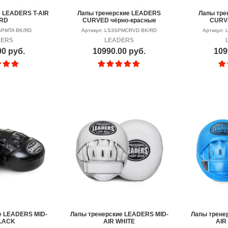
 LEADERS T-AIR
Лапы тренерские LEADERS
Лапы тре
/RD
CURVED чёрно-красные
CURV
SPMTA BK/RD
Артикул: LS3SPMCRVD BK/RD
Артикул:
DERS
LEADERS
00 руб.
10990.00 руб.
109
е LEADERS MID-
Лапы тренерские LEADERS MID-
Лапы трене
BLACK
AIR WHITE
AIR