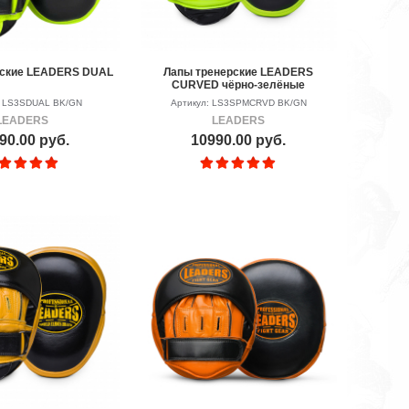
рские LEADERS DUAL
Лапы тренерские LEADERS
CURVED чёрно-зелёные
: LS3SDUAL BK/GN
Артикул: LS3SPMCRVD BK/GN
LEADERS
LEADERS
90.00 руб.
10990.00 руб.