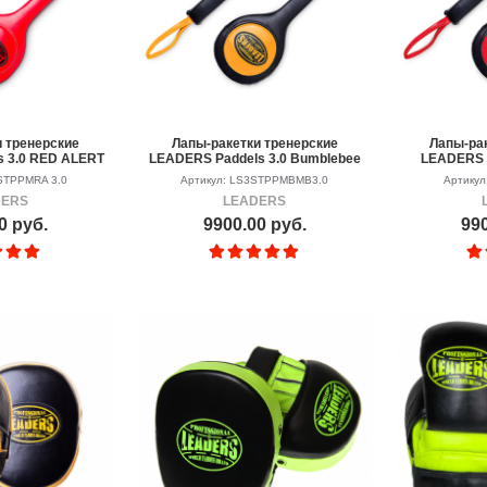
 тренерские
Лапы-ракетки тренерские
Лапы-ра
 3.0 RED ALERT
LEADERS Paddels 3.0 Bumblebee
LEADERS P
STPPMRA 3.0
Артикул: LS3STPPMBMB3.0
Артику
DERS
LEADERS
0 руб.
9900.00 руб.
990