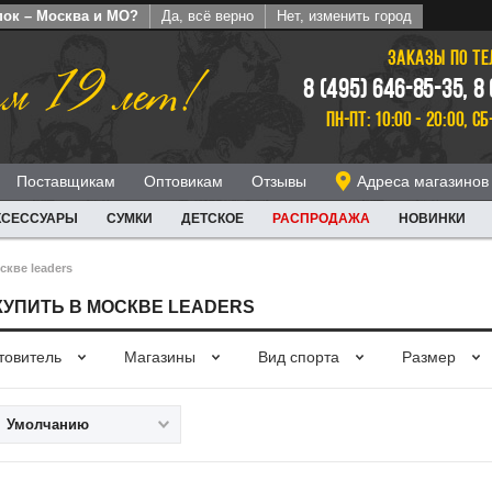
пок – Москва и МО?
Да, всё верно
Нет, изменить город
ЗАКАЗЫ ПО Т
м 19 лет!
8 (495) 646-85-35, 8
ПН-ПТ: 10:00 - 20:00, СБ
Поставщикам
Оптовикам
Отзывы
Адреса магазинов
КСЕССУАРЫ
СУМКИ
ДЕТСКОЕ
РАСПРОДАЖА
НОВИНКИ
скве leaders
КУПИТЬ В МОСКВЕ LEADERS
товитель
Магазины
Вид спорта
Размер
Умолчанию