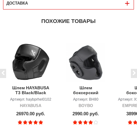
ДОСТАВКА
ПОХОЖИЕ ТОВАРЫ
Шлем HAYABUSA
Шлем
T3 Black/Black
боксерский
бокс
BOYBO Ataka
ба
Артикул: haybprhel0102
Артикул: BH80
Артикул: 
чёрный
E
HAYABUSA
BOYBO
EMPIRE
Sp
26970.00 руб.
2990.00 руб.
3899