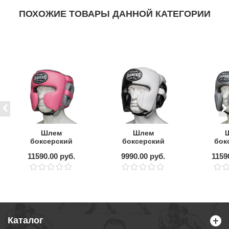
ПОХОЖИЕ ТОВАРЫ ДАННОЙ КАТЕГОРИИ
Шлем
Шлем
боксерский
боксерский
бок
LEADERS MEX
LEADERS LS MEX
LEAD
11590.00 руб.
9990.00 руб.
1159
FANCY PNK/GR
BK/WH 1/2
FANC
Каталог